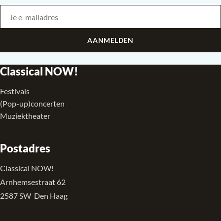
Je e-mailadres
Bedrijf
AANMELDEN
Classical NOW!
Festivals
(Pop-up)concerten
Muziektheater
Postadres
Classical NOW!
Arnhemsestraat 62
2587 SW Den Haag